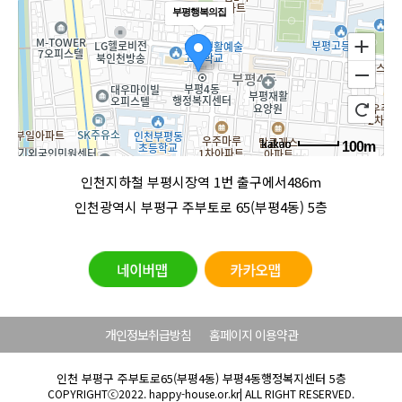
부평행복의집
100m
로드뷰
길찾기
지도 크게 보기
인천지하철 부평시장역 1번 출구에서486m
인천광역시 부평구 주부토로 65(부평4동) 5층
개인정보취급방침
홈페이지 이용약관
인천 부평구 주부토로65(부평4동) 부평4동행정복지센터 5층
COPYRIGHTⓒ2022. happy-house.or.kr| ALL RIGHT RESERVED.