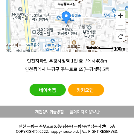
부평행복의집
100m
로드뷰
길찾기
지도 크게 보기
인천지하철 부평시장역 1번 출구에서486m
인천광역시 부평구 주부토로 65(부평4동) 5층
개인정보취급방침
홈페이지 이용약관
인천 부평구 주부토로65(부평4동) 부평4동행정복지센터 5층
COPYRIGHTⓒ2022. happy-house.or.kr| ALL RIGHT RESERVED.