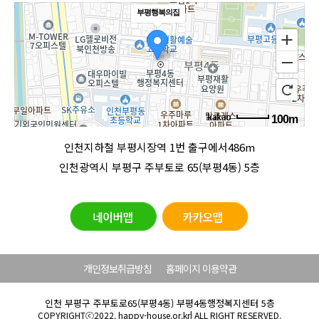
부평행복의집
100m
로드뷰
길찾기
지도 크게 보기
인천지하철 부평시장역 1번 출구에서486m
인천광역시 부평구 주부토로 65(부평4동) 5층
개인정보취급방침
홈페이지 이용약관
인천 부평구 주부토로65(부평4동) 부평4동행정복지센터 5층
COPYRIGHTⓒ2022. happy-house.or.kr| ALL RIGHT RESERVED.